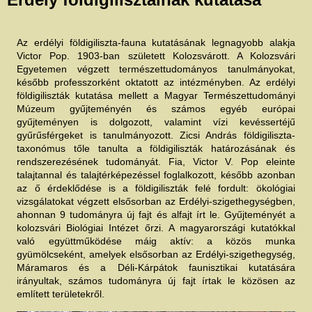
e
n
l
e
g
Az erdélyi földigiliszta-fauna kutatásának legnagyobb alakja
i
h
Victor Pop. 1903-ban született Kolozsvárott. A Kolozsvári
e
Egyetemen végzett természettudományos tanulmányokat,
l
y
később professzorként oktatott az intézményben. Az erdélyi
földigiliszták kutatása mellett a Magyar Természettudományi
Múzeum gyűjteményén és számos egyéb európai
gyűjteményen is dolgozott, valamint vízi kevéssertéjű
gyűrűsférgeket is tanulmányozott. Zicsi András földigiliszta-
taxonómus tőle tanulta a földigiliszták határozásának és
rendszerezésének tudományát. Fia, Victor V. Pop eleinte
talajtannal és talajtérképezéssel foglalkozott, később azonban
az ő érdeklődése is a földigiliszták felé fordult: ökológiai
vizsgálatokat végzett elsősorban az Erdélyi-szigethegységben,
ahonnan 9 tudományra új fajt és alfajt írt le. Gyűjteményét a
kolozsvári Biológiai Intézet őrzi. A magyarországi kutatókkal
való együttműködése máig aktív: a közös munka
gyümölcseként, amelyek elsősorban az Erdélyi-szigethegység,
Máramaros és a Déli-Kárpátok faunisztikai kutatására
irányultak, számos tudományra új fajt írtak le közösen az
említett területekről.