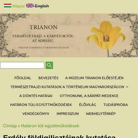
Jump to navigation
English
Magyar
K
K
e
e
r
r
FŐOLDAL
BEVEZETÉS
A MÚZEUM TRIANON ELŐESTÉJÉN
e
e
s
é
TERMÉSZETRAJZI KUTATÁSOK A TÖRTÉNELMI MAGYARORSZÁGON
s
s
ű
é
A DÖNTÉS HATÁSAI
OTTHONUNK, A KÁRPÁT-MEDENCE
r
s
l
a
HATÁRON TÚLI EGYÜTTMŰKÖDÉSEK
ÉLŐVILÁG
TUDÁSPRÓBA
p
VENDÉGKÖNYV
IMPRESSZUM
WEBHELYTÉRKÉP
Címlap
›
Határon túli együttműködések
J
e
l
Erdély földigilisztáinak kutatása