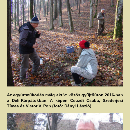
Az együttműködés máig aktív: közös gyűjtőúton 2016-ban
a Déli-Kárpátokban. A képen Csuzdi Csaba, Szederjesi
Tímea és Victor V. Pop (fotó: Dányi László)