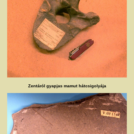
Zentáról gyapjas mamut hátcsigolyája