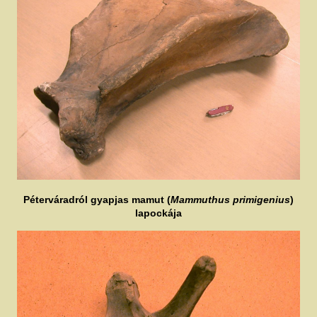
Péterváradról gyapjas mamut (
Mammuthus primigenius
)
lapockája