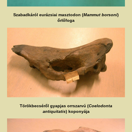
Szabadkáról eurázsiai masztodon (
Mammut borsoni
)
őrlőfoga
Törökbecséről gyapjas orrszarvú (
Coelodonta
antiquitatis
) koponyája