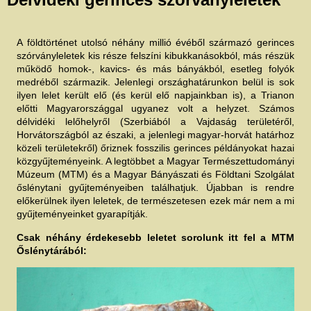
e
n
l
e
g
A földtörténet utolsó néhány millió évéből származó gerinces
i
h
szórványleletek kis része felszíni kibukkanásokból, más részük
e
működő homok-, kavics- és más bányákból, esetleg folyók
l
y
medréből származik. Jelenlegi országhatárunkon belül is sok
ilyen lelet került elő (és kerül elő napjainkban is), a Trianon
előtti Magyarországgal ugyanez volt a helyzet. Számos
délvidéki lelőhelyről (Szerbiából a Vajdaság területéről,
Horvátországból az északi, a jelenlegi magyar-horvát határhoz
közeli területekről) őriznek fosszilis gerinces példányokat hazai
közgyűjteményeink. A legtöbbet a Magyar Természettudományi
Múzeum (MTM) és a Magyar Bányászati és Földtani Szolgálat
őslénytani gyűjteményeiben találhatjuk. Újabban is rendre
előkerülnek ilyen leletek, de természetesen ezek már nem a mi
gyűjteményeinket gyarapítják.
Csak néhány érdekesebb leletet sorolunk itt fel a MTM
Őslénytárából: