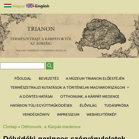
Jump to navigation
English
Magyar
K
K
e
e
r
r
FŐOLDAL
BEVEZETÉS
A MÚZEUM TRIANON ELŐESTÉJÉN
e
e
s
é
TERMÉSZETRAJZI KUTATÁSOK A TÖRTÉNELMI MAGYARORSZÁGON
s
s
ű
é
A DÖNTÉS HATÁSAI
OTTHONUNK, A KÁRPÁT-MEDENCE
r
s
l
a
HATÁRON TÚLI EGYÜTTMŰKÖDÉSEK
ÉLŐVILÁG
TUDÁSPRÓBA
p
VENDÉGKÖNYV
IMPRESSZUM
WEBHELYTÉRKÉP
Címlap
›
Otthonunk, a Kárpát-medence
J
e
l
Délvidéki gerinces szórványleletek