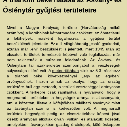
e
n
l
Őslénytár gyűjtési területeire
e
g
i
h
e
Mivel a Magyar Királyság területe (Horvátország nélkül
l
y
számítva) a korábbinak kétharmadára csökkent, ez óhatatlanul
a lelőhelyek, másként fogalmazva a gyűjtési terület
beszűkülését jelentette. Ez a II. világháborúig „csak” gyakorlati,
ezután már „elvi” beszűkülést is jelentett, mert 1945 után az
elcsatolt területek természeti képével való foglalkozást már
nem tekintették a múzeum feladatának. Az Ásvány- és
Őslénytani tár szakterületei szempontjából a veszteségek
súlyossága eltérő volt. A
meteoritikában
<link az 5.3. részhez>
a trianoni béke következményei „egy az egyben”
érvényesültek, hiszen annak az esélye, hogy az ország
területére hull egy meteorit, a területi veszteséggel arányosan
csökkent. A térképre csak rápillantva is nyilvánvaló, hogy a
megmaradt területeken a hegységek aránya is alacsonyabb,
ami a kőzettan, illetve a kőfejtőkben található ásványok miatt
az ásványtan számra is kedvezőtlen volt. A megmaradt
területek hegységeit pedig az elvesztettekhez képest jóval
kisebb arányban alkotják olyan (vulkáni és átalakult) kőzetek,
amelyekben ásványokban gazdag érctelepek, különösképpen