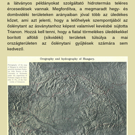
a látványos példányokat szolgáltató hidrotermás teléres
ércesedések vannak. Megfordítva, a megmaradt hegy- és
dombvidéki területeken arányaiban jóval több az üledékes
kőzet, ami azt jelenti, hogy a lelőhelyek szempontjából az
őslénytant az ásványtanhoz képest valamivel kevésbé sújtotta
Trianon. Hozzá kell tenni, hogy a fiatal törmelékes üledékekkel
borított alföldi (síkvidéki) területek túlsúlya a mai
országterületen az őslénytani gyűjtések számára sem
kedvező.