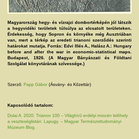
Magyarország hegy- és vízrajzi dombortérképén jól látszik
a hegyvidéki területek túlsúlya az elcsatolt területeken.
Érdekesség, hogy Sopron és környéke még Ausztriában
van, mert a térkép az eredeti trianoni szerződés szerinti
határokat mutatja. Forrás: Edvi Illés A., Halász A.: Hungary
before and after the war in economic-statistical maps.
Budapest, 1926. (A Magyar Bányászati és Földtani
Szolgálat könyvtárának szívessége.)
Szerző:
Papp Gábor
(Ásvány- és Kőzettár)
Kapcsolódó tartalom:
Dulai A. 2020: Trianon 100 – Világhírű erdélyi miocén lelőhely
a veszteséglistán: Lapugy. – Magyar Természettudományi
Múzeum Blog.