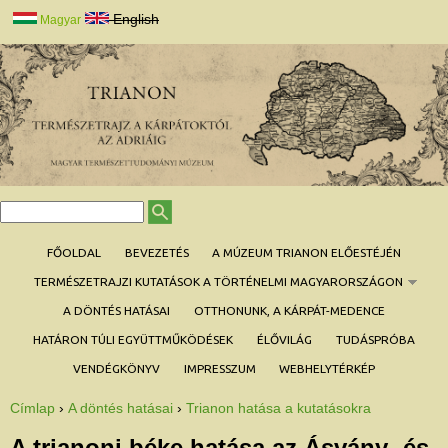
Jump to navigation
English
Magyar
K
K
e
e
r
r
FŐOLDAL
BEVEZETÉS
A MÚZEUM TRIANON ELŐESTÉJÉN
e
e
s
é
TERMÉSZETRAJZI KUTATÁSOK A TÖRTÉNELMI MAGYARORSZÁGON
s
s
ű
é
A DÖNTÉS HATÁSAI
OTTHONUNK, A KÁRPÁT-MEDENCE
r
s
l
a
HATÁRON TÚLI EGYÜTTMŰKÖDÉSEK
ÉLŐVILÁG
TUDÁSPRÓBA
p
VENDÉGKÖNYV
IMPRESSZUM
WEBHELYTÉRKÉP
Címlap
›
A döntés hatásai
›
Trianon hatása a kutatásokra
J
e
l
A trianoni béke hatása az Ásvány- és